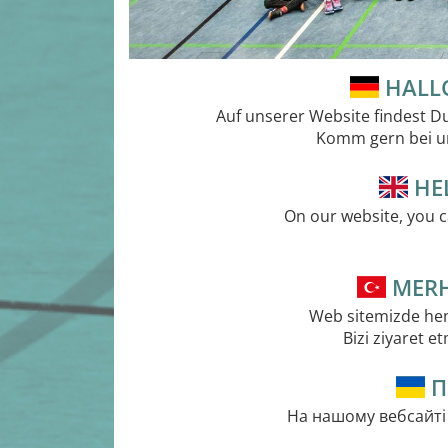
HALLO
Auf unserer Website findest D
Komm gern bei uns
HEL
On our website, you c
MERH
Web sitemizde hent
Bizi ziyaret e
П
На нашому вебсайті 