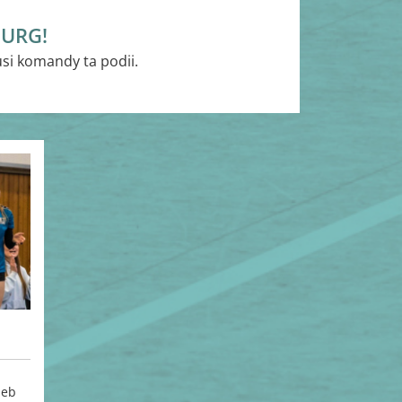
BURG!
si komandy ta podii.
ieb