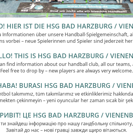
! HIER IST DIE HSG BAD HARZBURG / VIE
u Informationen über unsere Handball-Spielgemeinschaft, 
 vorbei – neue Spielerinnen und Spieler sind jederzeit he
LO! THIS IS HSG BAD HARZBURG / VIENE
an find information about our handball club, all our teams
Feel free to drop by – new players are always very welcome.
ABA! BURASI HSG BAD HARZBURG / VIEN
bol takımımız, tüm takımlarımız ve etkinliklerimiz hakkında bi
tmekten çekinmeyin – yeni oyuncular her zaman sıcak bir şeki
РИВІТ! ЦЕ HSG BAD HARZBURG / VIENEN
ти знайдеш інформацію про нашу гандбольну спільноту, у
Завітай до нас – нові гравці завжди щиро вітаються.