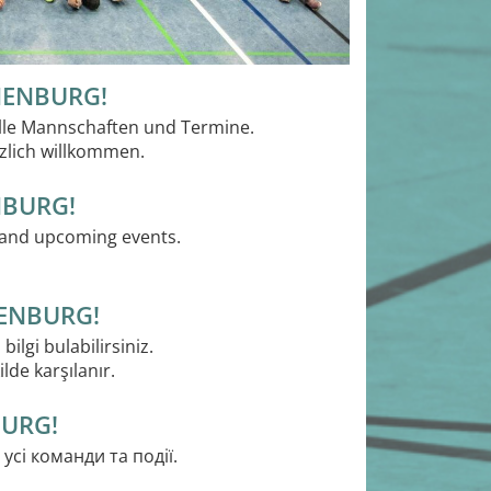
NENBURG!
alle Mannschaften und Termine.
rzlich willkommen.
NBURG!
, and upcoming events.
ENBURG!
lgi bulabilirsiniz.
lde karşılanır.
BURG!
сі команди та події.