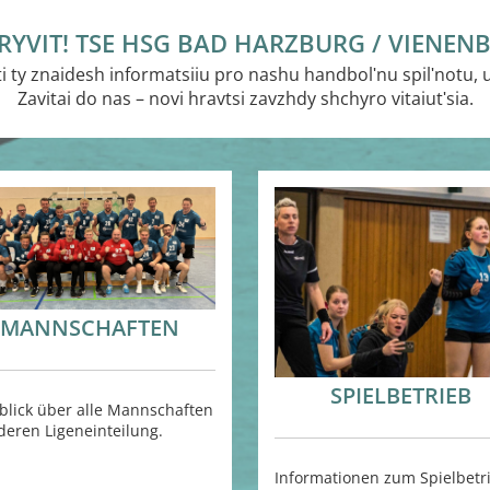
RYVIT! TSE HSG BAD HARZBURG / VIENEN
 ty znaidesh informatsiiu pro nashu handbolʹnu spilʹnotu, u
Zavitai do nas – novi hravtsi zavzhdy shchyro vitaiutʹsia.
MANNSCHAFTEN
SPIELBETRIEB
blick über alle Mannschaften
deren Ligeneinteilung.
Informationen zum Spielbetr