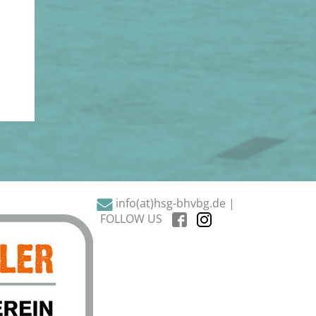
info(at)hsg-bhvbg.de |
FOLLOW US