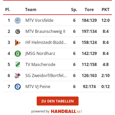
Pl.
Team
Sp.
Tore
PKT
1
MTV Vorsfelde
6
184
:
129
12:0
2
MTV Braunschweig II
6
197
:
134
8:4
3
HF Helmstedt-Büddenstedt
6
158
:
124
8:4
4
JMSG Nordharz
6
142
:
129
8:4
5
TV Mascherode
6
112
:
158
4:8
6
SG Zweidorf/Bortfeld II
6
126
:
163
2:10
7
MTV VJ Peine
6
92
:
174
0:12
ZU DEN TABELLEN
powered by