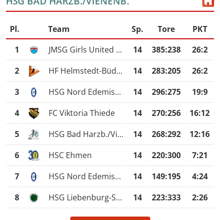
HSG BAD HARZB./VIENENB.
Pl.
Team
Sp.
Tore
PKT
1
JMSG Girls United Warberg/Lelm/Weferlingen
14
385
:
238
26:2
2
HF Helmstedt-Büddenstedt
14
283
:
205
26:2
3
HSG Nord Edemissen/Uetze
14
296
:
275
19:9
4
FC Viktoria Thiede
14
270
:
256
16:12
5
HSG Bad Harzb./Vienenb.
14
268
:
292
12:16
6
HSC Ehmen
14
220
:
300
7:21
7
HSG Nord Edemissen/Uetze II
14
149
:
195
4:24
8
HSG Liebenburg-Salzg.
14
223
:
333
2:26