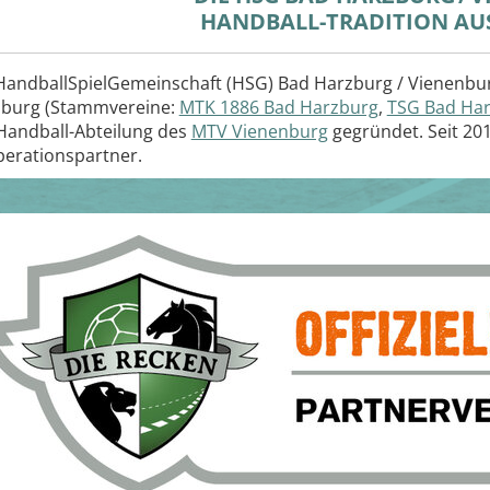
HANDBALL-TRADITION AU
HandballSpielGemeinschaft (HSG) Bad Harzburg / Vienenbu
burg (Stammvereine:
MTK 1886 Bad Harzburg
,
TSG Bad Ha
Handball-Abteilung des
MTV Vienenburg
gegründet. Seit 201
erationspartner.