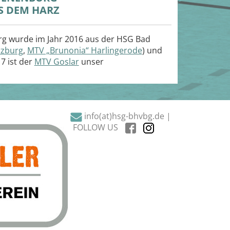
S DEM HARZ
rg wurde im Jahr 2016 aus der HSG Bad
rzburg
,
MTV „Brunonia“ Harlingerode
) und
7 ist der
MTV Goslar
unser
info(at)hsg-bhvbg.de |
FOLLOW US