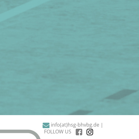
info(at)hsg-bhvbg.de |
FOLLOW US