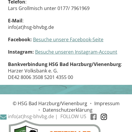
Telefon
:
Lars Grollmisch unter 0177/ 7961969
E-Mail
:
info(at)hsg-bhvbg.de
Facebook:
Besuche unsere Facebook-Seite
Instagram:
Besuche unseren Instagram-Account
Bankverbindung HSG Bad Harzburg/Vienenburg
:
Harzer Volksbank e. G.
DE42 8006 3508 5201 4355 00
© HSG Bad Harzburg/Vienenburg
•
Impressum
•
Datenschutzerklärung
info(at)hsg-bhvbg.de |
FOLLOW US